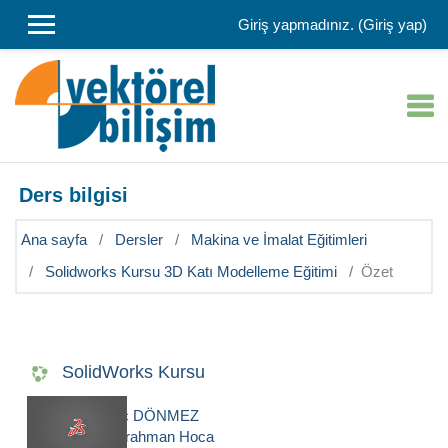
Ana içeriğe git
Giriş yapmadınız. (
Giriş yap
)
Ders bilgisi
Ana sayfa
Dersler
Makina ve İmalat Eğitimleri
Solidworks Kursu 3D Katı Modelleme Eğitimi
Özet
SolidWorks Kursu
Eğitimci:
Erdinç DÖNMEZ
Eğitimci:
Abdurrahman Hoca