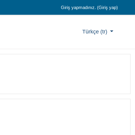
Giriş yapmadınız. (
Giriş yap
)
Türkçe ‎(tr)‎