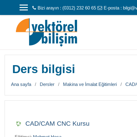
Ana içeriğe git
Bizi arayın : (0312) 232 60 65
E-posta :
bilgi@
Ders bilgisi
Ana sayfa
Dersler
Makina ve İmalat Eğitimleri
CAD/
CAD/CAM CNC Kursu
Eğitimci:
Mehmet Hoca