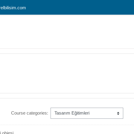
relbilisim.com
Course categories:
i objesi