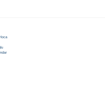
 Hoca
lu
ndar