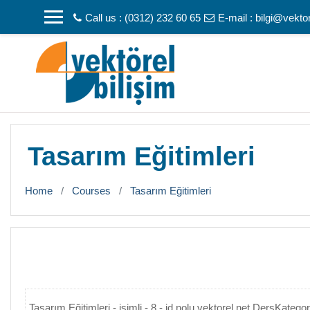
Skip to main content
Call us : (0312) 232 60 65
E-mail :
bilgi@vekto
Tasarım Eğitimleri
Home
Courses
Tasarım Eğitimleri
Tasarım Eğitimleri - isimli - 8 - id nolu vektorel.net DersKategor