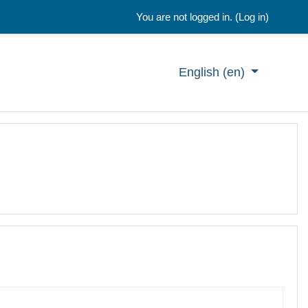
You are not logged in. (
Log in
)
English ‎(en)‎